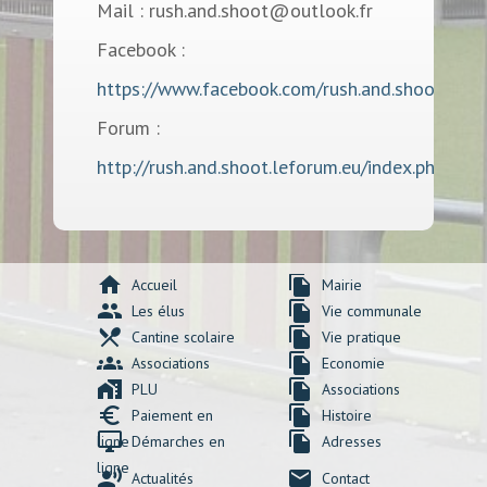
Mail : rush.and.shoot@outlook.fr
Facebook :
https://www.facebook.com/rush.and.shoot
Forum :
http://rush.and.shoot.leforum.eu/index.php
home
file_copy
Accueil
Mairie
group
file_copy
Les élus
Vie communale
local_dining
file_copy
Cantine scolaire
Vie pratique
groups
file_copy
Associations
Economie
maps_home_work
file_copy
PLU
Associations
euro_symbol
file_copy
Paiement en
Histoire
desktop_windows
file_copy
ligne
Démarches en
Adresses
ligne
record_voice_over
mail
Actualités
Contact