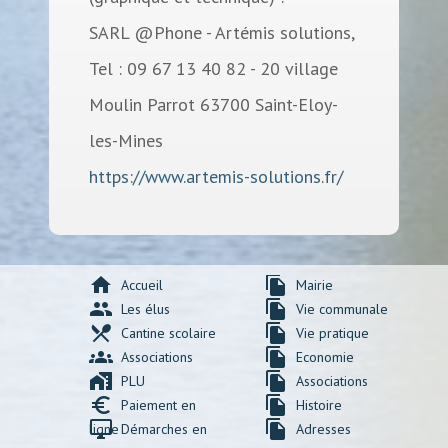
SARL @Phone - Artémis solutions,
Tel : 09 67 13 40 82 - 20 village
Moulin Parrot 63700 Saint-Eloy-
les-Mines
https://www.artemis-solutions.fr/
home
file_copy
Accueil
Mairie
group
file_copy
Les élus
Vie communale
local_dining
file_copy
Cantine scolaire
Vie pratique
groups
file_copy
Associations
Economie
maps_home_work
file_copy
PLU
Associations
euro_symbol
file_copy
Paiement en
Histoire
desktop_windows
file_copy
ligne
Démarches en
Adresses