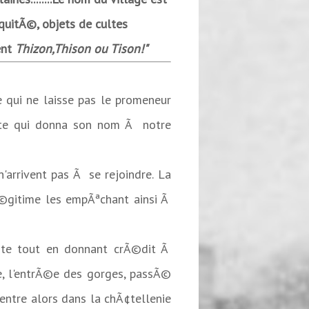
quitÃ©, objets de cultes
ent
Thizon,Thison ou Tison!"
 qui ne laisse pas le promeneur
mite qui donna son nom Ã notre
n'arrivent pas Ã se rejoindre. La
Ã©gitime les empÃªchant ainsi Ã
site tout en donnant crÃ©dit Ã
re, l'entrÃ©e des gorges, passÃ©
ntre alors dans la chÃ¢tellenie