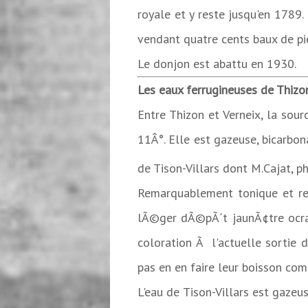
royale et y reste jusqu'en 178
vendant quatre cents baux de pie
Le donjon 
Les eaux ferrugineuses de Thizo
Entre Thizon et Verneix, la sou
11Â°. Elle est gazeuse, bicarbo
de Tison-Villars dont M.Cajat, p
Remarquablement tonique et rec
lÃ©ger dÃ©pÃ´t jaunÃ¢tre ocracÃ
coloration Ã l'actuelle sortie
pas en en faire leur boisson co
L'eau de Tison-Villars est gazeu