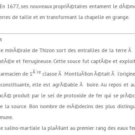
9. En 1677, ses nouveaux propriÃ©taires entament le dÃ©m
rres de taille et en transformant la chapelle en grange.
est abattu en 1930.
n
rce minÃ©rale de Thizon sort des entrailles de la terre 
natÃ©e et ferrugineuse. Cette souce fut captÃ©e et explo
Ã¨re
harmacien de 1
classe Ã MontluÃ§on Ã©tait Ã l'origine
onstituante, elle est agrÃ©able Ã boire. Au repos et au 
© produit par le sel de protoxide de fer qui se prÃ©cipi
 de la source. Bon nombre de mÃ©decins des plus distin
mmune.
se salino-martiale la plaÃ§ant au premier rang des eaux fe