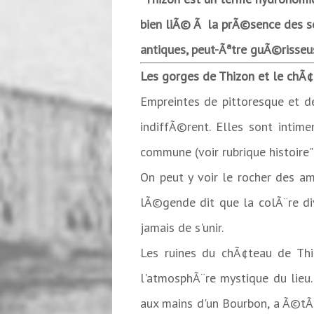
bien liÃ© Ã la prÃ©sence des so
antiques, peut-Ãªtre guÃ©risse
Les gorges de Thizon et le chÃ
Empreintes de pittoresque et d
indiffÃ©rent. Elles sont inti
commune (voir rubrique histoire"P
On peut y voir le rocher des amo
lÃ©gende dit que la colÃ¨re di
jamais de s'unir.
Les ruines du chÃ¢teau de Thi
l'atmosphÃ¨re mystique du lieu.
aux mains d'un Bourbon, a Ã©tÃ