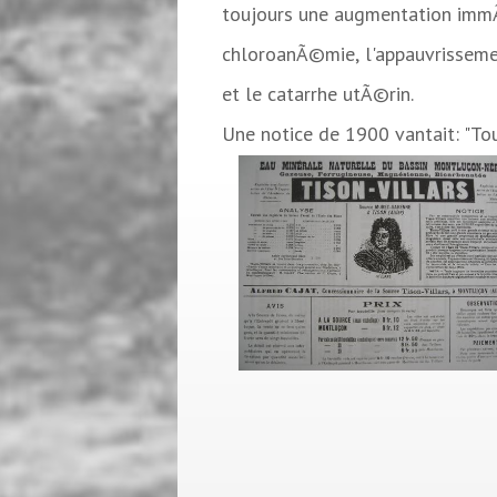
toujours une augmentation immÃ©
chloroanÃ©mie, l'appauvrissemen
et le catarrhe utÃ©rin.
Une notice de 1900 vantait: "To