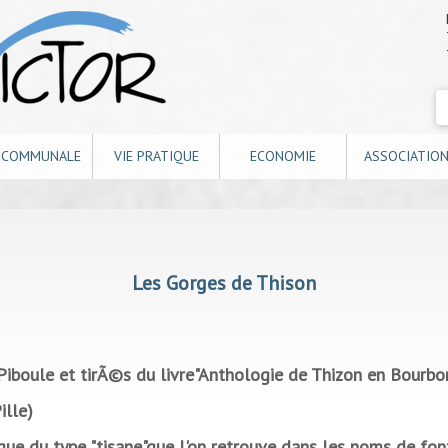
E COMMUNALE
VIE PRATIQUE
ECONOMIE
ASSOCIATIO
Les Gorges de Thison
boule et tirÃ©s du livre"Anthologie de Thizon en Bourbonn
ille)
e du type "tisane"que l'on retrouve dans les noms de fontai