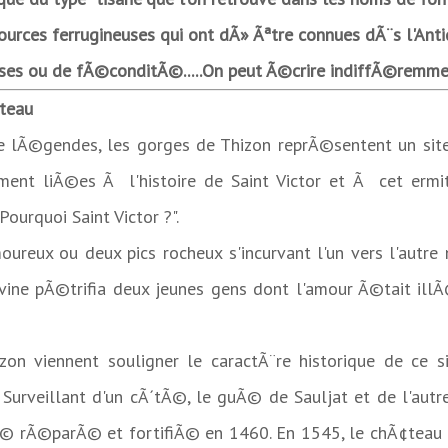
urces ferrugineuses qui ont dÃ» Ãªtre connues dÃ¨s l'Anti
uses ou de fÃ©conditÃ©.....On peut Ã©crire indiffÃ©remm
¢teau
e lÃ©gendes, les gorges de Thizon reprÃ©sentent un site
mement liÃ©es Ã l'histoire de Saint Victor et Ã cet er
ourquoi Saint Victor ?".
ureux ou deux pics rocheux s'incurvant l'un vers l'autre 
vine pÃ©trifia deux jeunes gens dont l'amour Ã©tait ill
zon viennent souligner le caractÃ¨re historique de ce 
 Surveillant d'un cÃ´tÃ©, le guÃ© de Sauljat et de l'aut
© rÃ©parÃ© et fortifiÃ© en 1460. En 1545, le chÃ¢teau e