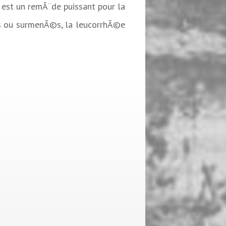
 est un remÃ¨de puissant pour la
is ou surmenÃ©s, la leucorrhÃ©e