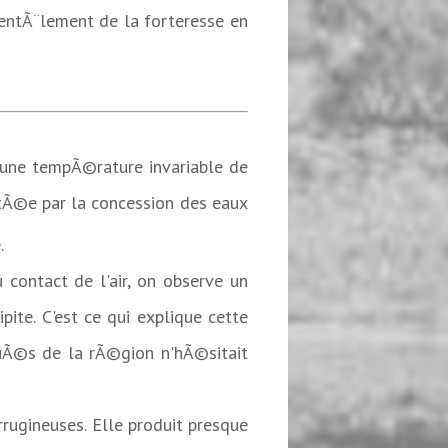
entÃ¨lement de la forteresse en
Ã une tempÃ©rature invariable de
itÃ©e par la concession des eaux
.
contact de l'air, on observe un
te. C'est ce qui explique cette
guÃ©s de la rÃ©gion n'hÃ©sitait
rrugineuses. Elle produit presque