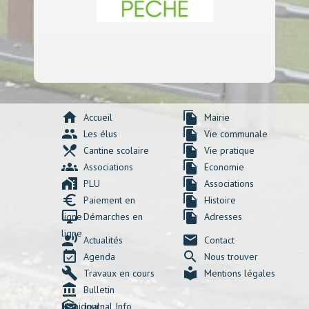
home
file_copy
Accueil
Mairie
group
file_copy
Les élus
Vie communale
local_dining
file_copy
Cantine scolaire
Vie pratique
groups
file_copy
Associations
Economie
maps_home_work
file_copy
PLU
Associations
euro_symbol
file_copy
Paiement en
Histoire
desktop_windows
file_copy
ligne
Démarches en
Adresses
ligne
record_voice_over
mail
Actualités
Contact
event_available
search
Agenda
Nous trouver
build
local_library
Travaux en cours
Mentions légales
account_balance
Bulletin
mark_as_unread
Municipal
Journal Info