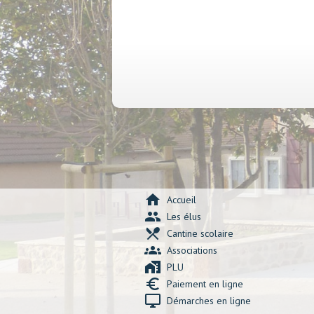
home
Accueil
group
Les élus
local_dining
Cantine scolaire
groups
Associations
maps_home_work
PLU
euro_symbol
Paiement en ligne
desktop_windows
Démarches en ligne