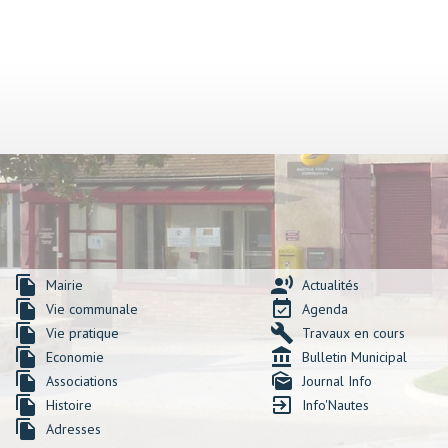
file_copy
record_voice_over
Mairie
Actualités
file_copy
event_available
Vie communale
Agenda
file_copy
build
Vie pratique
Travaux en cours
file_copy
account_balance
Economie
Bulletin Municipal
file_copy
mark_as_unread
Associations
Journal Info
file_copy
exit_to_app
Histoire
Info'Nautes
file_copy
Adresses