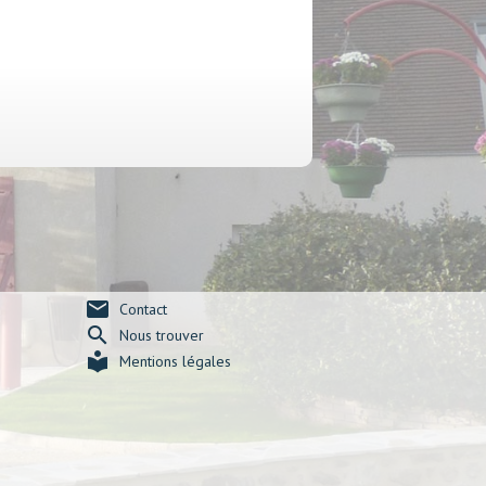
mail
Contact
search
Nous trouver
local_library
Mentions légales