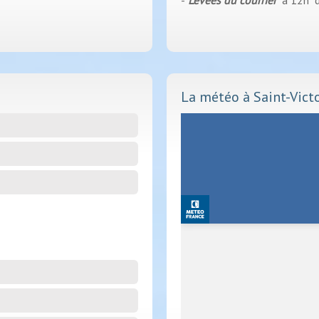
-
Levées du courrier
à 12h d
La météo à Saint-Vict