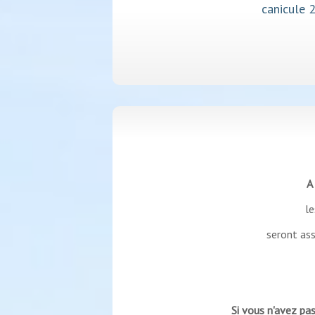
Aide au permis 
A
le
seront as
Si vous n'avez pas