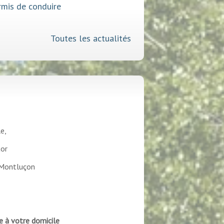
broisie
Toutes les actualités
e,
tor
 Montluçon
re à votre domicile