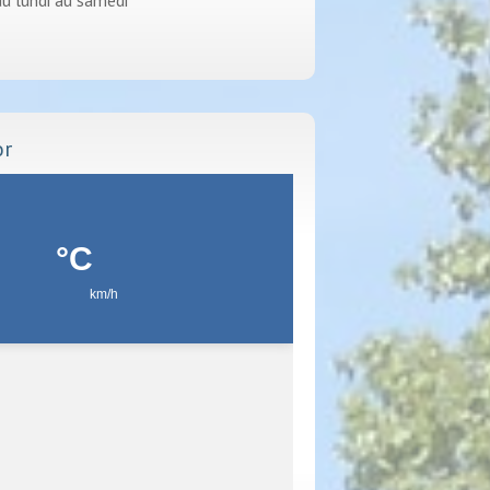
u lundi au samedi
or