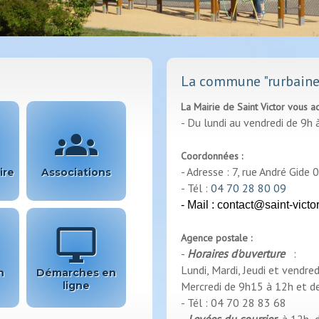
La commune "rurbaine"
La Mairie de Saint Victor vous ac
- Du lundi au vendredi de 9h
groups
Coordonnées :
- Adresse : 7, rue André Gide
ire
Associations
- Tél :
04 70 28 80 09
- Mail : contact@saint-victo
desktop_windows
Agence postale :
-
Horaires d'ouverture
:
Lundi, Mardi, Jeudi et vendre
n
Démarches en
ligne
Mercredi de 9h15 à 12h et d
- Tél : 04 70 28 83 68